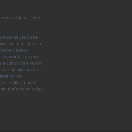
mero da 5 ideas sobre
personal! ¿Te gusta
lucionar o te interesa
sejos y trucos
ompartir tus propios
 a cuidarnos juntos!»
 text_compliance=»De
rabando las
 desarrollo y puede
 ser perfecto en todas