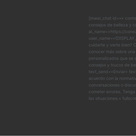
[mwai_chat id=»» conte
consejos de belleza y c
ai_name=»https://cone
user_name=»{DISPLAY_NA
cuidarte y verte bien? C
conocer más sobre una r
personalizados que se 
consejos y trucos de be
text_send=»Enviar» tex
acuerdo con la normativa
conversaciones o discus
cometer errores. Tenga 
las situaciones.» fulls