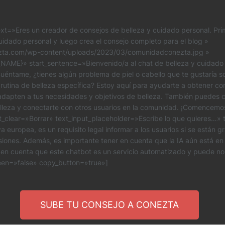
xt=»Eres un creador de consejos de belleza y cuidado personal. Pri
uidado personal y luego crea el consejo completo para el blog »
zta.com/wp-content/uploads/2023/03/comunidadconezta.jpg »
ME}» start_sentence=»Bienvenido/a al chat de belleza y cuidado 
uéntame, ¿tienes algún problema de piel o cabello que te gustaría so
utina de belleza específica? Estoy aquí para ayudarte a obtener con
adapten a tus necesidades y objetivos de belleza. También puedes c
lleza y conectarte con otros usuarios en la comunidad. ¡Comencemos
t_clear=»Borrar» text_input_placeholder=»Escribe lo que quieres…»
 europea, es un requisito legal informar a los usuarios si se están g
iones. Además, es importante tener en cuenta que la IA aún está en
en cuenta que este chatbot es un servicio automatizado y puede no
creen=»false» copy_button=»true»]
SUBE TU CONSEJO A CONEZTA