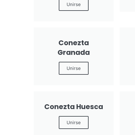
Unirse
Conezta
Granada
Unirse
Conezta Huesca
Unirse