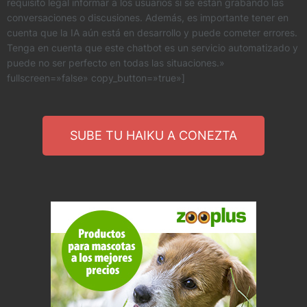
requisito legal informar a los usuarios si se están grabando las
conversaciones o discusiones. Además, es importante tener en
cuenta que la IA aún está en desarrollo y puede cometer errores.
Tenga en cuenta que este chatbot es un servicio automatizado y
puede no ser perfecto en todas las situaciones.»
fullscreen=»false» copy_button=»true»]
SUBE TU HAIKU A CONEZTA