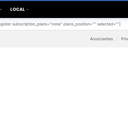
LOCAL
gister subscription_plans="none" plans_position="" selected=""]
Anunciantes
Pri